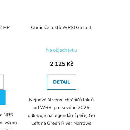
2 HP
Chrániče loktů WRSI Go Left
Na objednávku
2 125 Kč
DETAIL
Nejnovější verze chráničů loktů
od WRSI pro sezónu 2026
pa NRS
odkazuje na legendární peřej Go
ní výkon
Left na Green River Narrows