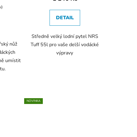
%)
DETAIL
Středně velký lodní pytel NRS
řský nůž
Tuff 55l pro vaše delší vodácké
dáckých
výpravy
ně umístit
stu.
NOVINKA