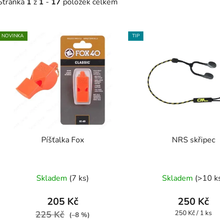
Stránka
1
z
1
-
17
položek celkem
V
NOVINKA
TIP
ý
p
s
p
r
o
d
Píšťalka Fox
NRS skřipec
u
k
Průměr
t
Skladem
(7 ks)
Skladem
(>10 k
ů
hodnoc
produk
205 Kč
250 Kč
je
Měrná
225 Kč
250 Kč / 1 ks
(–8 %)