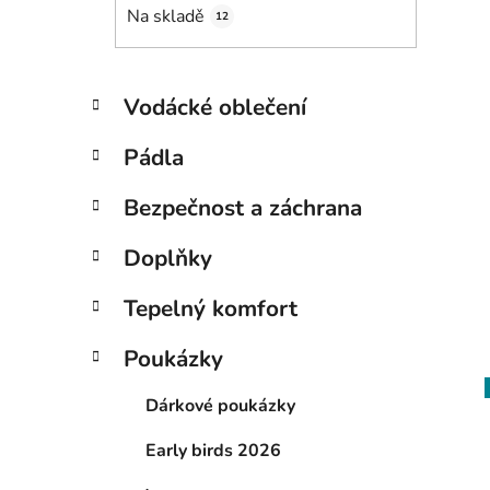
Na skladě
12
K
Přeskočit
Vodácké oblečení
a
kategorie
t
Pádla
e
g
Bezpečnost a záchrana
o
r
Doplňky
i
e
Tepelný komfort
Poukázky
Dárkové poukázky
Early birds 2026