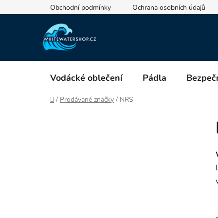
Přejít
Obchodní podmínky
Ochrana osobních údajů
na
obsah
Vodácké oblečení
Pádla
Bezpečn
Domů
/
Prodávané značky
/
NRS
P
o
s
t
r
a
n
n
í