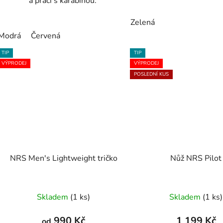
a práci s karabinou.
Zelená
Modrá
Červená
TIP
TIP
VÝPRODEJ
VÝPRODEJ
POSLEDNÍ KUS
NRS Men's Lightweight tričko
Nůž NRS Pilot
Skladem
(1 ks)
Skladem
(1 ks)
990 Kč
1 199 Kč
od