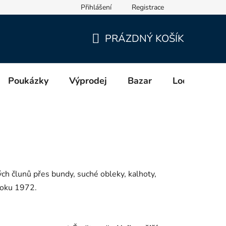
Přihlášení
Registrace
cích a distributorech (GPSR)
PRÁZDNÝ KOŠÍK
NÁKUPNÍ
KOŠÍK
Poukázky
Výprodej
Bazar
Lodě
Zn
ch člunů přes bundy, suché obleky, kalhoty,
 roku 1972.
Ř