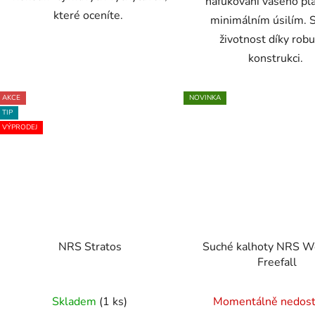
nafukování vašeho pla
které oceníte.
minimálním úsilím. 
životnost díky robu
konstrukci.
AKCE
NOVINKA
TIP
VÝPRODEJ
NRS Stratos
Suché kalhoty NRS 
Freefall
Skladem
(1 ks)
Momentálně nedos