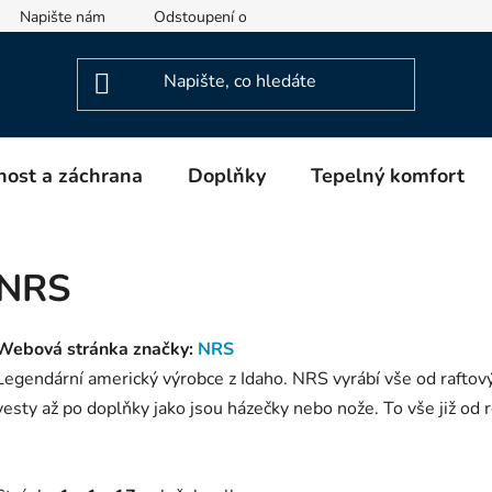
Napište nám
Odstoupení od smlouvy
Informace o výrob
ost a záchrana
Doplňky
Tepelný komfort
NRS
Webová stránka značky:
NRS
Legendární americký výrobce z Idaho. NRS vyrábí vše od raftový
vesty až po doplňky jako jsou házečky nebo nože. To vše již od