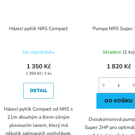
Házecí pytlík NRS Compact
Pumpa NRS Super 
Průměrné
Na objednávku
Skladem
(1 ks)
hodnocení
produktu
1 350 Kč
1 820 Kč
je
Měrná
1 350 Kč / 1 ks
cena:
5,0
z
DETAIL
5
DO KOŠÍKU
hvězdiček.
Házecí pytlík Compact od NRS s
21m dlouhým a 6mm silným
Dvoukomorová pum
plovoucím lanem, který má
Super 2HP pro optimál
několik zajímavých vychytávek,