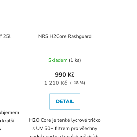
f 25l
NRS H2Core Rashguard
Skladem
(1 ks)
990 Kč
1 210 Kč
(–18 %)
DETAIL
s objemem
H2O Core je tenké lycrové tričko
 kratší
s UV 50+ filtrem pro všechny
y
vodní sporty v teplých měsících.