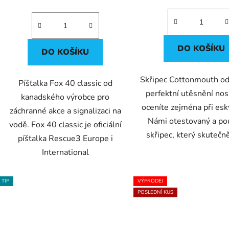
cena:
5,0
z
5
hvězdič
DO KOŠÍKU
DO KOŠÍKU
Skřipec Cottonmouth o
Píšťalka Fox 40 classic od
perfektní utěsnění nos
kanadského výrobce pro
oceníte zejména při es
záchranné akce a signalizaci na
Námi otestovaný a po
vodě. Fox 40 classic je oficiální
skřipec, který skutečně
píšťalka Rescue3 Europe i
International
TIP
VÝPRODEJ
POSLEDNÍ KUS