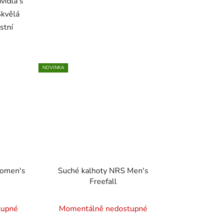
vidla s
Skvělá
stní
NOVINKA
Women's
Suché kalhoty NRS Men's
Freefall
tupné
Momentálně nedostupné