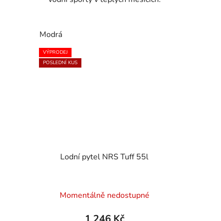
Modrá
VÝPRODEJ
POSLEDNÍ KUS
Lodní pytel NRS Tuff 55l
Momentálně nedostupné
1 246 Kč