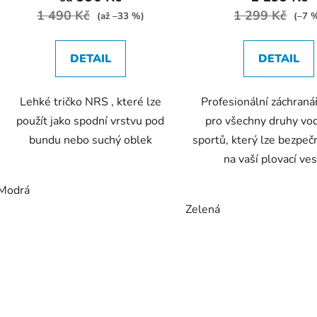
1 490 Kč
1 299 Kč
(až –33 %)
(–7 
DETAIL
DETAIL
Lehké tričko NRS , které lze
Profesionální záchraná
použít jako spodní vrstvu pod
pro všechny druhy vo
bundu nebo suchý oblek
sportů, který lze bezpeč
na vaší plovací ve
Modrá
Zelená