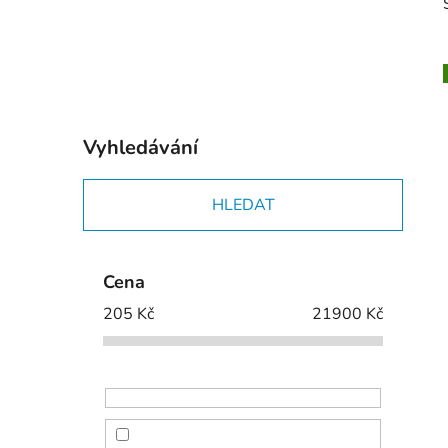
p
a
n
e
l
i
Vyhledávání
HLEDAT
Cena
205
Kč
21900
Kč