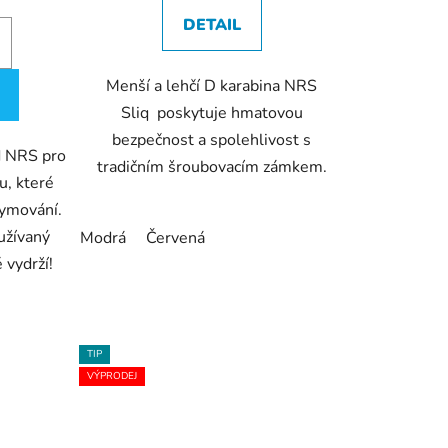
DETAIL
Menší a lehčí D karabina NRS
ek.
Sliq poskytuje hmatovou
bezpečnost a spolehlivost s
d NRS pro
tradičním šroubovacím zámkem.
u, které
kymování.
užívaný
Modrá
Červená
 vydrží!
TIP
VÝPRODEJ