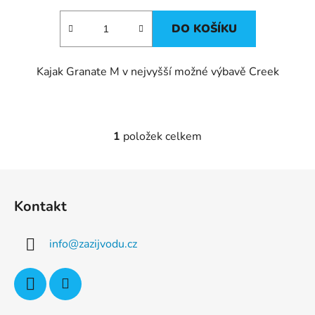
DO KOŠÍKU
Kajak Granate M v nejvyšší možné výbavě Creek
1
položek celkem
O
v
l
Z
á
á
d
Kontakt
p
a
a
c
info
@
zazijvodu.cz
t
í
p
í
r
v
k