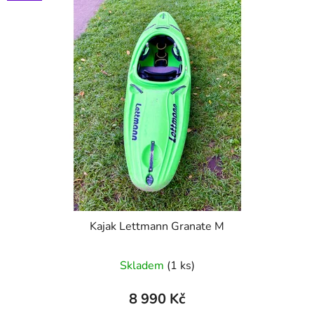
ý
n
p
í
i
p
s
r
p
o
r
d
o
u
d
k
u
t
k
ů
t
ů
Kajak Lettmann Granate M
Skladem
(1 ks)
8 990 Kč