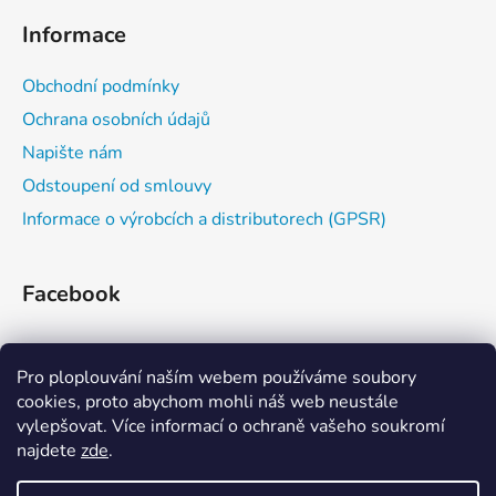
y
Informace
v
ý
Obchodní podmínky
p
i
Ochrana osobních údajů
s
Napište nám
u
Odstoupení od smlouvy
Informace o výrobcích a distributorech (GPSR)
Facebook
Pro ploplouvání naším webem používáme soubory
cookies, proto abychom mohli náš web neustále
vylepšovat. Více informací o ochraně vašeho soukromí
najdete
zde
.
Zažijvodu
Kajaková škola
Eskymování