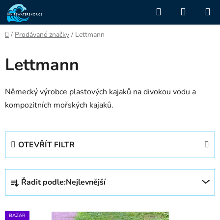
Přejít
Hledat
NÁKUP
na
KOŠÍK
obsah
Domů
/
Prodávané značky
/
Lettmann
Lettmann
Německý výrobce plastových kajaků na divokou vodu a
kompozitních mořských kajaků.
OTEVŘÍT FILTR
Ř
Řadit podle:
Nejlevnější
a
z
V
e
BAZAR