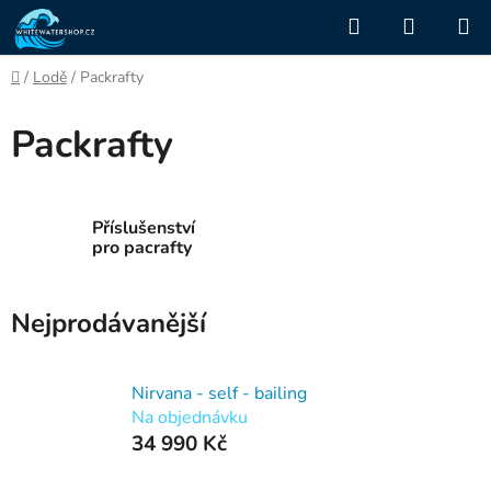
Přejít
Hledat
NÁKUP
na
KOŠÍK
obsah
Domů
/
Lodě
/
Packrafty
Packrafty
Příslušenství
pro pacrafty
Nejprodávanější
Nirvana - self - bailing
Na objednávku
34 990 Kč