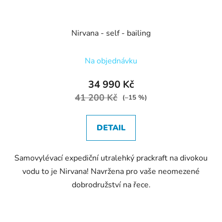
t
ů
Nirvana - self - bailing
Na objednávku
34 990 Kč
41 200 Kč
(–15 %)
DETAIL
Samovylévací expediční utralehký prackraft na divokou
vodu to je Nirvana! Navržena pro vaše neomezené
dobrodružství na řece.