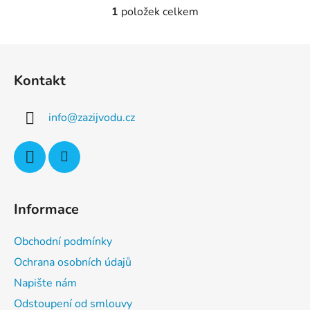
1
položek celkem
O
v
l
Z
á
á
d
Kontakt
p
a
a
c
info
@
zazijvodu.cz
t
í
p
í
r
v
k
y
Informace
v
ý
Obchodní podmínky
p
i
Ochrana osobních údajů
s
Napište nám
u
Odstoupení od smlouvy