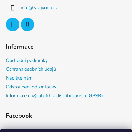
a
info
@
zazijvodu.cz
t
í
Informace
Obchodní podmínky
Ochrana osobních údajů
Napište nám
Odstoupení od smlouvy
Informace o výrobcích a distributorech (GPSR)
Facebook