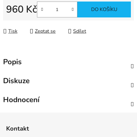
960 Kč
DO KOŠÍKU
Měrná cena:
Tisk
Zeptat se
Sdílet
Popis
Diskuze
Hodnocení
Z
á
Kontakt
p