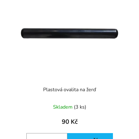
p
o
i
d
s
u
p
k
r
t
o
ů
d
u
k
t
ů
Plastová ovalita na žerď
Skladem
(3 ks)
90 Kč