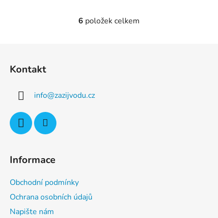
6
položek celkem
O
v
l
Z
á
á
d
Kontakt
p
a
a
c
info
@
zazijvodu.cz
t
í
p
í
r
v
k
y
Informace
v
ý
Obchodní podmínky
p
i
Ochrana osobních údajů
s
Napište nám