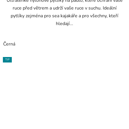
Ultralehké nylonové pytlíky na pádlo, které ochrání vaše
ruce před větrem a udrží vaše ruce v suchu. Ideální
pytlíky zejména pro sea kajakáře a pro všechny, kteří
hledají...
Černá
TIP