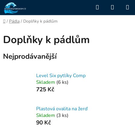
Přejít
Hledat
NÁKUP
na
KOŠÍK
obsah
Domů
/
Pádla
/
Doplňky k pádlům
Doplňky k pádlům
Nejprodávanější
Level Six pytlíky Comp
Skladem
(6 ks)
725 Kč
Plastová ovalita na žerď
Skladem
(3 ks)
90 Kč