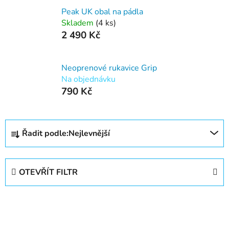
Peak UK obal na pádla
Skladem
(4 ks)
2 490 Kč
Neoprenové rukavice Grip
Na objednávku
790 Kč
Ř
Řadit podle:
Nejlevnější
a
z
e
OTEVŘÍT FILTR
n
í
V
p
ý
r