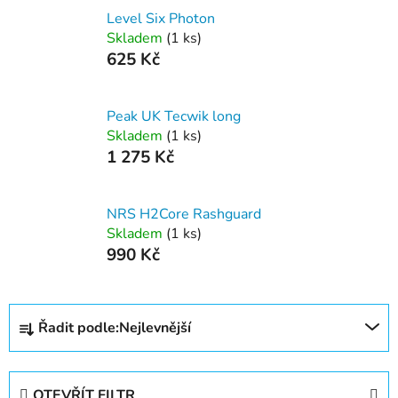
Level Six Photon
Skladem
(1 ks)
625 Kč
Peak UK Tecwik long
Skladem
(1 ks)
1 275 Kč
NRS H2Core Rashguard
Skladem
(1 ks)
990 Kč
Ř
Řadit podle:
Nejlevnější
a
z
e
OTEVŘÍT FILTR