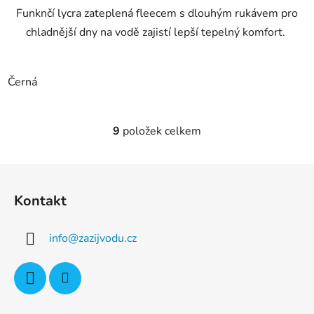
Funknčí lycra zateplená fleecem s dlouhým rukávem pro
chladnější dny na vodě zajistí lepší tepelný komfort.
Černá
9
položek celkem
O
v
l
Z
á
á
d
Kontakt
p
a
a
c
info
@
zazijvodu.cz
t
í
p
í
r
v
k