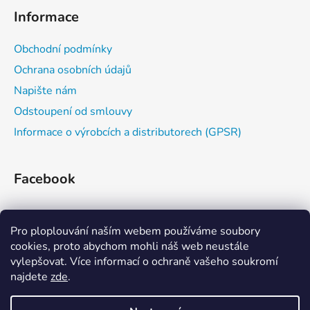
y
Informace
v
ý
Obchodní podmínky
p
i
Ochrana osobních údajů
s
Napište nám
u
Odstoupení od smlouvy
Informace o výrobcích a distributorech (GPSR)
Facebook
Pro ploplouvání naším webem používáme soubory
cookies, proto abychom mohli náš web neustále
vylepšovat. Více informací o ochraně vašeho soukromí
najdete
zde
.
Zažijvodu
Kajaková škola
Eskymování