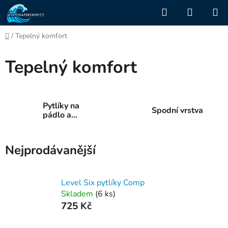
Přejít
Hledat
NÁKUP
na
KOŠÍK
obsah
Domů
/
Tepelný komfort
Tepelný komfort
Pytlíky na
Spodní vrstva
pádlo a
rukavice
Nejprodávanější
Level Six pytlíky Comp
Skladem
(6 ks)
725 Kč