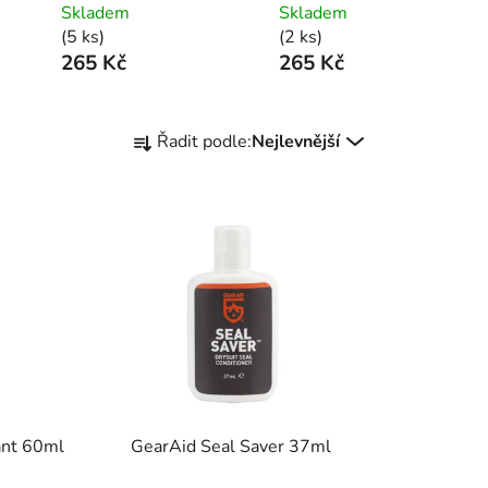
Skladem
Skladem
(5 ks)
(2 ks)
265 Kč
265 Kč
Ř
Řadit podle:
Nejlevnější
a
z
e
n
í
p
r
o
d
u
k
ant 60ml
GearAid Seal Saver 37ml
t