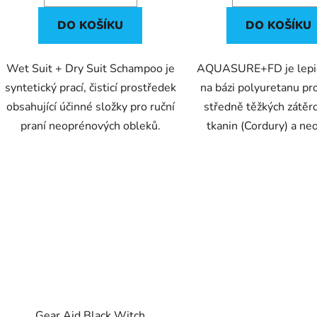
DO KOŠÍKU
DO KOŠÍKU
Wet Suit + Dry Suit Schampoo je
AQUASURE+FD je lepi
syntetický prací, čisticí prostředek
na bázi polyuretanu pr
obsahující účinné složky pro ruční
středně těžkých zátěr
praní neoprénových obleků.
tkanin (Cordury) a ne
Gear Aid Black Witch