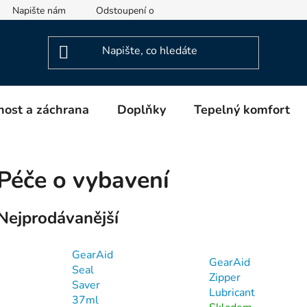
Napište nám
Odstoupení od smlouvy
Informace o výrob
ost a záchrana
Doplňky
Tepelný komfort
Péče o vybavení
Nejprodávanější
GearAid
GearAid
Seal
Zipper
Saver
Lubricant
37ml