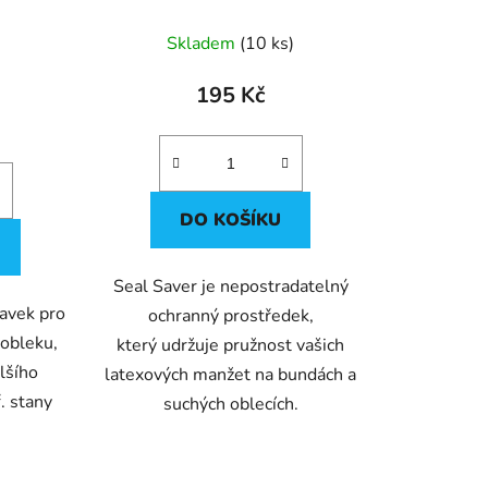
ů
Skladem
(10 ks)
195 Kč
)
DO KOŠÍKU
Seal Saver je nepostradatelný
ravek pro
ochranný prostředek,
 obleku,
který udržuje pružnost vašich
alšího
latexových manžet na bundách a
ř. stany
suchých oblecích.