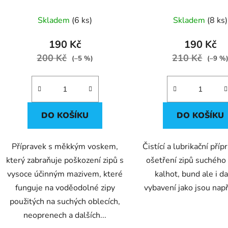
k
t
Skladem
(6 ks)
Skladem
(8 ks)
ů
190 Kč
190 Kč
200 Kč
210 Kč
(–5 %)
(–9 %
DO KOŠÍKU
DO KOŠÍKU
Přípravek s měkkým voskem,
Čistící a lubrikační příp
který zabraňuje poškození zipů s
ošetření zipů suchého
vysoce účinným mazivem, které
kalhot, bund ale i d
funguje na voděodolné zipy
vybavení jako jsou nap
použitých na suchých oblecích,
neoprenech a dalších...