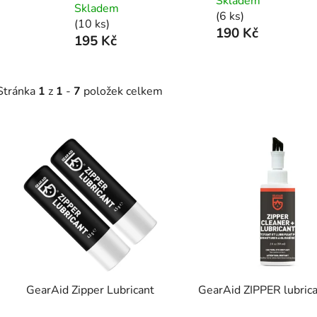
Skladem
Skladem
(6 ks)
(10 ks)
190 Kč
195 Kč
Stránka
1
z
1
-
7
položek celkem
V
ý
p
s
p
r
o
d
GearAid Zipper Lubricant
GearAid ZIPPER lubric
u