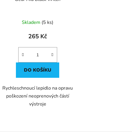
Skladem
(5 ks)
265 Kč
DO KOŠÍKU
Rychleschnoucí lepidlo na opravu
poškození neoprenových částí
výstroje
O
v