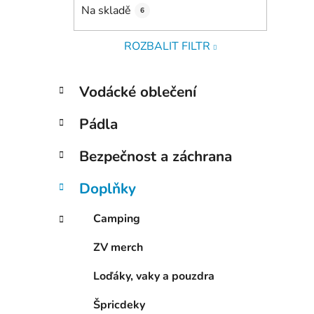
Na skladě
6
ROZBALIT FILTR
K
Přeskočit
Vodácké oblečení
a
kategorie
t
Pádla
e
g
Bezpečnost a záchrana
o
r
Doplňky
i
e
Camping
ZV merch
Loďáky, vaky a pouzdra
Špricdeky