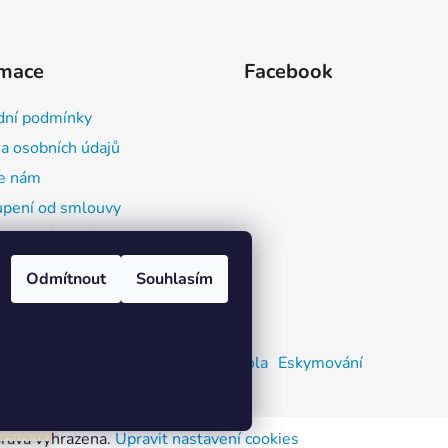
l
á
d
rmace
Facebook
a
c
ní podmínky
í
p
a osobních údajů
r
e nám
v
pení od smlouvy
k
y
ace o výrobcích a
v
butorech (GPSR)
ý
Odmítnout
Souhlasím
p
i
s
Zažijvodu
Kajaková škola
Eskymování
u
eno
nu
práva vyhrazena.
Upravit nastavení cookies