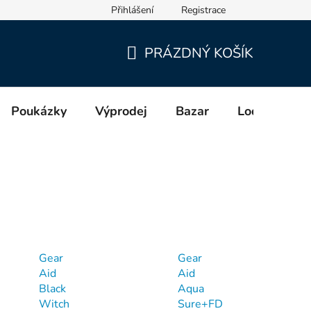
Přihlášení
Registrace
cích a distributorech (GPSR)
PRÁZDNÝ KOŠÍK
NÁKUPNÍ
KOŠÍK
Poukázky
Výprodej
Bazar
Lodě
Zn
Gear
Gear
Aid
Aid
Black
Aqua
Witch
Sure+FD