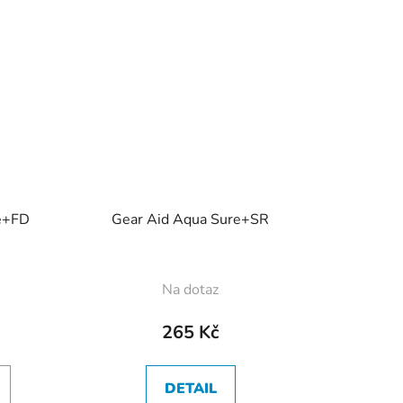
re+FD
Gear Aid Aqua Sure+SR
Na dotaz
265 Kč
DETAIL