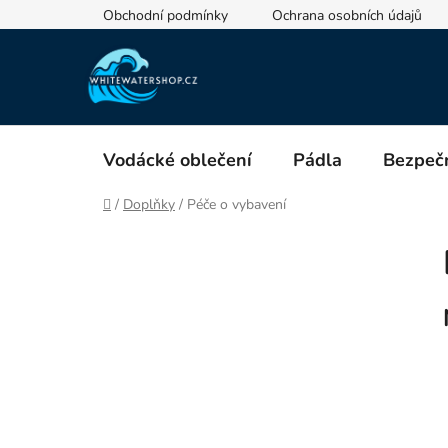
Přejít
Obchodní podmínky
Ochrana osobních údajů
na
obsah
Vodácké oblečení
Pádla
Bezpečn
Domů
/
Doplňky
/
Péče o vybavení
P
o
s
t
r
a
n
n
í