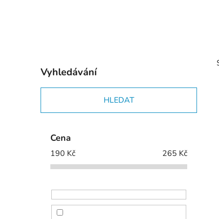
p
a
n
e
l
Vyhledávání
HLEDAT
i
Cena
190
Kč
265
Kč