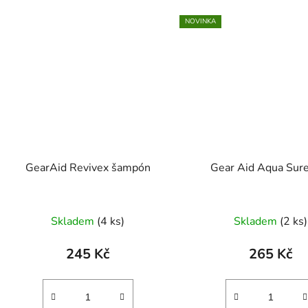
NOVINKA
GearAid Revivex šampón
Gear Aid Aqua Su
Skladem
(4 ks)
Skladem
(2 ks)
245 Kč
265 Kč