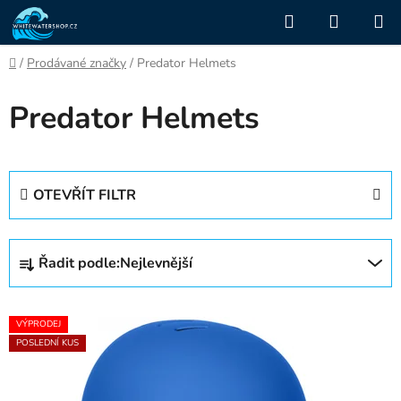
Přejít
Hledat
NÁKUP
na
KOŠÍK
obsah
Domů
/
Prodávané značky
/
Predator Helmets
Predator Helmets
OTEVŘÍT FILTR
Ř
Řadit podle:
Nejlevnější
a
z
V
e
VÝPRODEJ
ý
n
POSLEDNÍ KUS
p
í
i
p