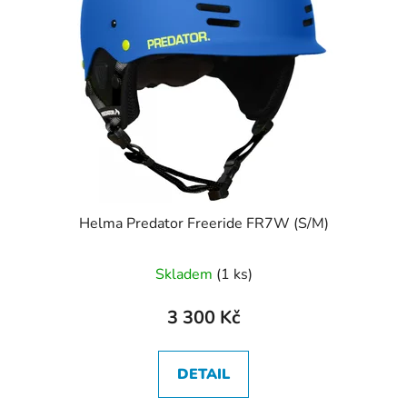
s
r
p
o
r
d
o
u
d
k
u
t
k
ů
t
ů
Helma Predator Freeride FR7W (S/M)
Skladem
(1 ks)
3 300 Kč
DETAIL