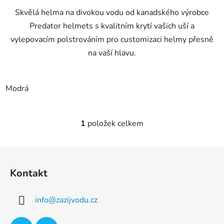
Skvělá helma na divokou vodu od kanadského výrobce
Predator helmets s kvalitním krytí vašich uší a
vylepovacím polstrováním pro customizaci helmy přesně
na vaší hlavu.
Modrá
1
položek celkem
O
v
l
Z
á
á
d
Kontakt
p
a
a
c
info
@
zazijvodu.cz
t
í
p
í