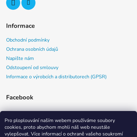
r
v
k
y
Informace
v
ý
Obchodní podmínky
p
i
Ochrana osobních údajů
s
Napište nám
u
Odstoupení od smlouvy
Informace o výrobcích a distributorech (GPSR)
Facebook
Pro ploplouvání naším webem používáme soubory
cookies, proto abychom mohli náš web neustále
vylepšovat. Více informací o ochraně vašeho soukromí