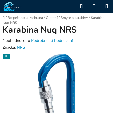
Přejít
Hledat
NÁKUP
na
KOŠÍK
obsah
Domů
/
Bezpečnost a záchrana
/
Ostatní
/
Smyce a karabiny
/
Karabina
Nuq NRS
Karabina Nuq NRS
Průměrné
Neohodnoceno
Podrobnosti hodnocení
hodnocení
Značka:
NRS
produktu
TIP
je
0,0
z
5
hvězdiček.