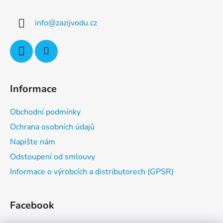
p
a
info
@
zazijvodu.cz
t
í
Informace
Obchodní podmínky
Ochrana osobních údajů
Napište nám
Odstoupení od smlouvy
Informace o výrobcích a distributorech (GPSR)
Facebook