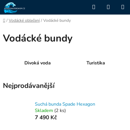
Přejít
Hledat
NÁKUP
na
KOŠÍK
obsah
Domů
/
Vodácké oblečení
/
Vodácké bundy
Vodácké bundy
Divoká voda
Turistika
Nejprodávanější
Suchá bunda Spade Hexagon
Skladem
(2 ks)
7 490 Kč