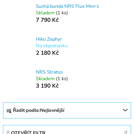
Suchá bunda NRS Flux Men's
Skladem
(1 ks)
7 790 Kč
Hiko Zephyr
Na objednávku
2 180 Kč
NRS Stratos
Skladem
(1 ks)
3 190 Kč
Ř
Řadit podle:
Nejlevnější
a
z
e
OTEVŘÍT FILTR