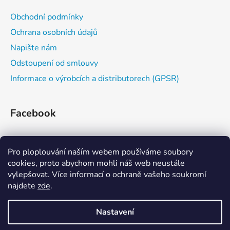
ý
Obchodní podmínky
p
i
Ochrana osobních údajů
s
Napište nám
u
Odstoupení od smlouvy
Informace o výrobcích a distributorech (GPSR)
Facebook
Pro ploplouvání naším webem používáme soubory
cookies, proto abychom mohli náš web neustále
vylepšovat. Více informací o ochraně vašeho soukromí
najdete
zde
.
Zažijvodu
Kajaková škola
Eskymování
Nastavení