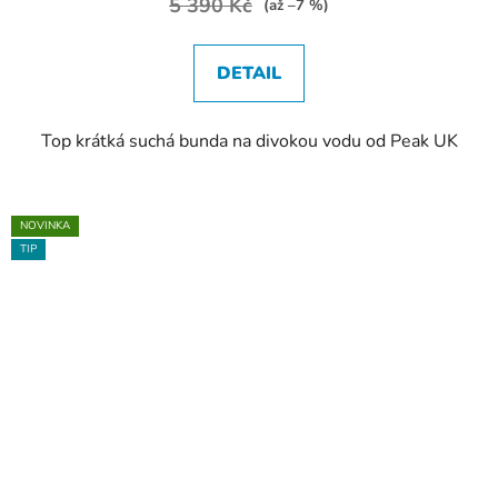
5 390 Kč
(až –7 %)
DETAIL
Top krátká suchá bunda na divokou vodu od Peak UK
NOVINKA
TIP