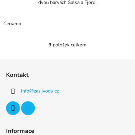
dvou barvách Salsa a Fjord.
Červená
9
položek celkem
O
v
l
Z
á
á
d
Kontakt
p
a
a
c
info
@
zazijvodu.cz
t
í
p
í
r
v
k
y
Informace
v