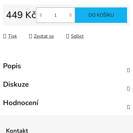
449 Kč
DO KOŠÍKU
Měrná cena:
Tisk
Zeptat se
Sdílet
Popis
Diskuze
Hodnocení
Z
á
Kontakt