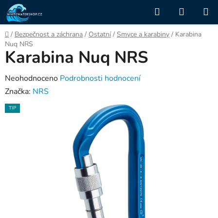
Přejít
Hledat
NÁKUP
na
KOŠÍK
obsah
Domů
/
Bezpečnost a záchrana
/
Ostatní
/
Smyce a karabiny
/
Karabina
Nuq NRS
Karabina Nuq NRS
Průměrné
Neohodnoceno
Podrobnosti hodnocení
hodnocení
Značka:
NRS
produktu
TIP
je
0,0
z
5
hvězdiček.