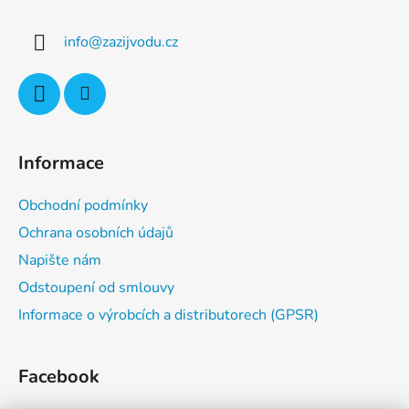
p
a
info
@
zazijvodu.cz
t
í
Informace
Obchodní podmínky
Ochrana osobních údajů
Napište nám
Odstoupení od smlouvy
Informace o výrobcích a distributorech (GPSR)
Facebook