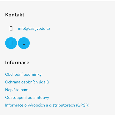
l
Z
á
á
d
Kontakt
p
a
a
c
info
@
zazijvodu.cz
t
í
p
í
r
v
k
y
Informace
v
ý
Obchodní podmínky
p
i
Ochrana osobních údajů
s
Napište nám
u
Odstoupení od smlouvy
Informace o výrobcích a distributorech (GPSR)