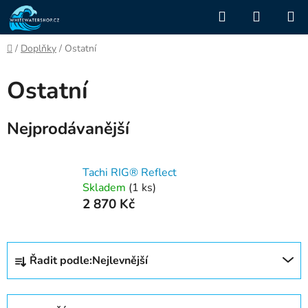
Přejít
Hledat
NÁKUP
na
KOŠÍK
obsah
Domů
/
Doplňky
/
Ostatní
Ostatní
Nejprodávanější
Tachi RIG® Reflect
Skladem
(1 ks)
2 870 Kč
Ř
Řadit podle:
Nejlevnější
a
z
e