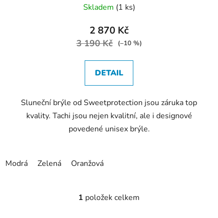
Skladem
(1 ks)
2 870 Kč
3 190 Kč
(–10 %)
DETAIL
Sluneční brýle od Sweetprotection jsou záruka top
kvality. Tachi jsou nejen kvalitní, ale i designové
povedené unisex brýle.
Modrá
Zelená
Oranžová
1
položek celkem
O
v