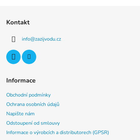
Z
á
Kontakt
p
a
info
@
zazijvodu.cz
t
í
Informace
Obchodní podmínky
Ochrana osobních údajů
Napište nám
Odstoupení od smlouvy
Informace o výrobcích a distributorech (GPSR)