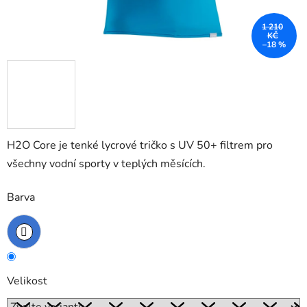
1 210
KČ
–18 %
H2O Core je tenké lycrové tričko s UV 50+ filtrem pro
všechny vodní sporty v teplých měsících.
Barva
Velikost