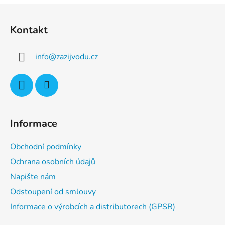
Z
á
Kontakt
p
a
info
@
zazijvodu.cz
t
í
Informace
Obchodní podmínky
Ochrana osobních údajů
Napište nám
Odstoupení od smlouvy
Informace o výrobcích a distributorech (GPSR)