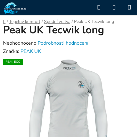
Přejít
Hledat
NÁKUP
na
KOŠÍK
obsah
Domů
/
Tepelný komfort
/
Spodní vrstva
/
Peak UK Tecwik long
Peak UK Tecwik long
Průměrné
Neohodnoceno
Podrobnosti hodnocení
hodnocení
Značka:
PEAK UK
produktu
PEAK ECO
je
0,0
z
5
hvězdiček.