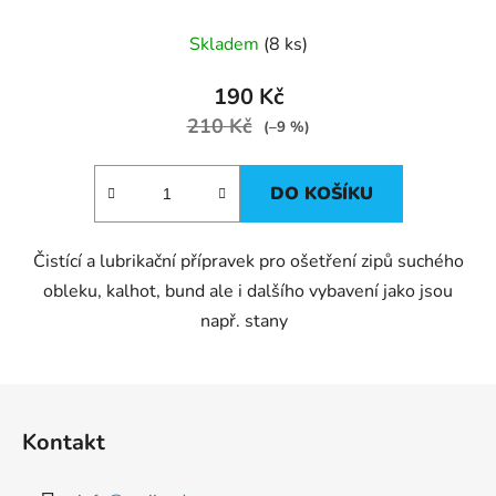
Skladem
(8 ks)
190 Kč
210 Kč
(–9 %)
DO KOŠÍKU
Čistící a lubrikační přípravek pro ošetření zipů suchého
obleku, kalhot, bund ale i dalšího vybavení jako jsou
např. stany
Z
á
Kontakt
p
a