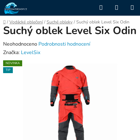
Přejít
Hledat
NÁKUP
na
KOŠÍK
obsah
Domů
/
Vodácké oblečení
/
Suché obleky
/
Suchý oblek Level Six Odin
Suchý oblek Level Six Odin
Průměrné
Neohodnoceno
Podrobnosti hodnocení
hodnocení
Značka:
LevelSix
produktu
NOVINKA
je
TIP
0,0
z
5
hvězdiček.