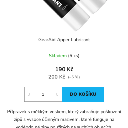
GearAid Zipper Lubricant
Skladem
(6 ks)
190 Kč
200 Kč
(–5 %)
DO KOŠÍKU
Přípravek s měkkým voskem, který zabraňuje poškození
zipů s vysoce účinným mazivem, které funguje na
voděodolné zipy použitých na suchých oblecích,