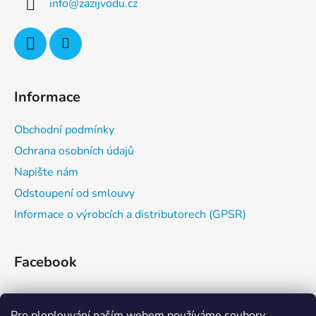
info
@
zazijvodu.cz
t
í
Informace
Obchodní podmínky
Ochrana osobních údajů
Napište nám
Odstoupení od smlouvy
Informace o výrobcích a distributorech (GPSR)
Facebook
Pro ploplouvání naším webem používáme soubory