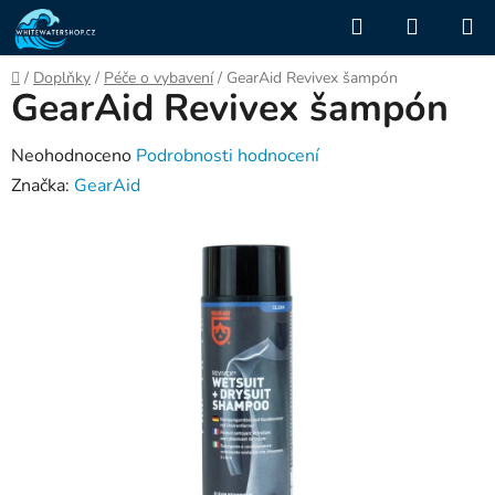
Přejít
Hledat
NÁKUP
na
KOŠÍK
obsah
Domů
/
Doplňky
/
Péče o vybavení
/
GearAid Revivex šampón
GearAid Revivex šampón
Průměrné
Neohodnoceno
Podrobnosti hodnocení
hodnocení
Značka:
GearAid
produktu
je
0,0
z
5
hvězdiček.