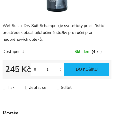
Wet Suit + Dry Suit Schampoo je syntetický prací, čisticí
prostředek obsahující účinné složky pro ruční praní
neoprénových obleků.
Dostupnost
Skladem
(4 ks)
245 Kč
DO KOŠÍKU
Měrná cena:
Tisk
Zeptat se
Sdílet
Popis