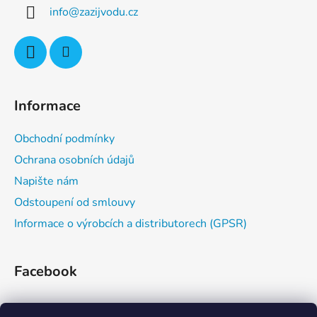
a
info
@
zazijvodu.cz
t
í
Informace
Obchodní podmínky
Ochrana osobních údajů
Napište nám
Odstoupení od smlouvy
Informace o výrobcích a distributorech (GPSR)
Facebook