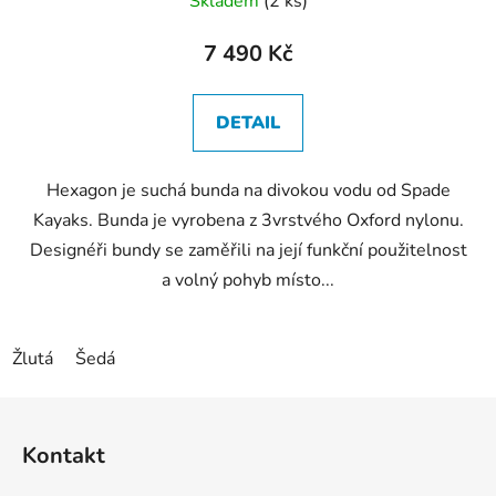
Skladem
(2 ks)
7 490 Kč
DETAIL
Hexagon je suchá bunda na divokou vodu od Spade
Kayaks. Bunda je vyrobena z 3vrstvého Oxford nylonu.
Designéři bundy se zaměřili na její funkční použitelnost
a volný pohyb místo...
Žlutá
Šedá
Z
á
Kontakt
p