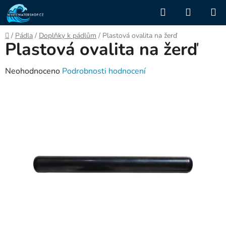
Přejít
Hledat
NÁKUP
na
KOŠÍK
obsah
Domů
/
Pádla
/
Doplňky k pádlům
/
Plastová ovalita na žerď
Plastová ovalita na žerď
Průměrné
Neohodnoceno
Podrobnosti hodnocení
hodnocení
produktu
je
0,0
z
5
hvězdiček.