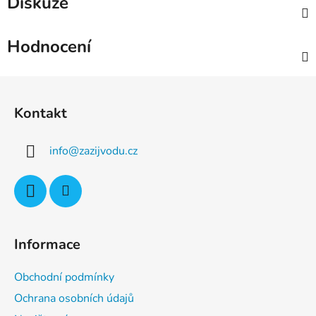
Diskuze
Hodnocení
Z
á
Kontakt
p
a
info
@
zazijvodu.cz
t
í
Informace
Obchodní podmínky
Ochrana osobních údajů