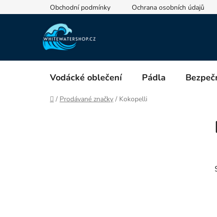
Přejít
Obchodní podmínky
Ochrana osobních údajů
na
obsah
Vodácké oblečení
Pádla
Bezpečn
Domů
/
Prodávané značky
/
Kokopelli
P
o
s
t
r
a
n
n
í