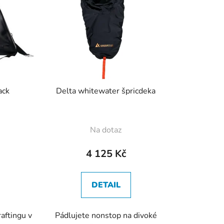
í
p
r
o
d
u
k
ack
Delta whitewater špricdeka
t
ů
Na dotaz
4 125 Kč
DETAIL
raftingu v
Pádlujete nonstop na divoké