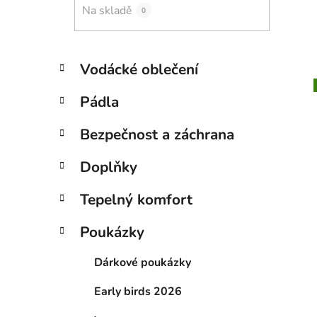
Na skladě
0
K
Přeskočit
Vodácké oblečení
a
kategorie
t
Pádla
e
g
Bezpečnost a záchrana
o
r
Doplňky
i
e
Tepelný komfort
Poukázky
Dárkové poukázky
Early birds 2026