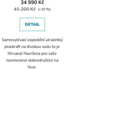
34 990 Kč
41 200 Kč
(–15 %)
DETAIL
Samovylévací expediční utralehký
prackraft na divokou vodu to je
Nirvana! Navržena pro vaše
neomezené dobrodružství na
řece.
O
v
l
á
d
a