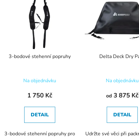
p
s
p
r
o
d
3-bodové stehenní popruhy
Delta Deck Dry P
u
k
t
Na objednávku
Na objednávku
ů
1 750 Kč
3 875 Kč
od
DETAIL
DETAIL
3-bodové stehenní popruhy pro
Udržte své věci při pack