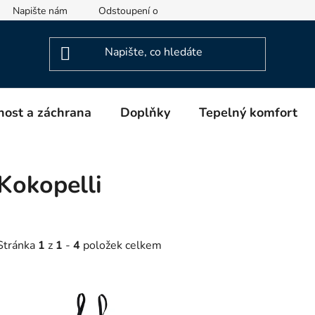
Napište nám
Odstoupení od smlouvy
Informace o výrob
ost a záchrana
Doplňky
Tepelný komfort
Kokopelli
Stránka
1
z
1
-
4
položek celkem
V
ý