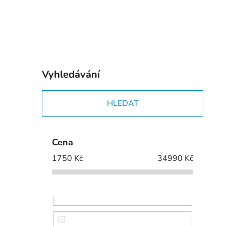
p
i
a
n
e
l
Vyhledávání
HLEDAT
Cena
1750
Kč
34990
Kč