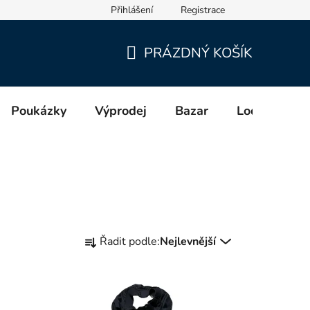
Přihlášení
Registrace
cích a distributorech (GPSR)
PRÁZDNÝ KOŠÍK
NÁKUPNÍ
KOŠÍK
Poukázky
Výprodej
Bazar
Lodě
Zn
Ř
Řadit podle:
Nejlevnější
a
z
e
n