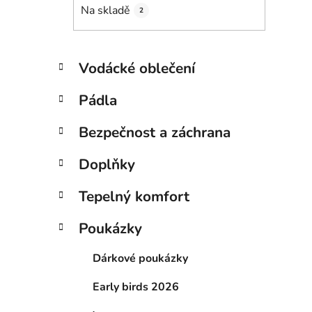
Na skladě
2
K
Přeskočit
Vodácké oblečení
a
kategorie
t
Pádla
e
g
Bezpečnost a záchrana
o
r
Doplňky
i
e
Tepelný komfort
Poukázky
Dárkové poukázky
Early birds 2026