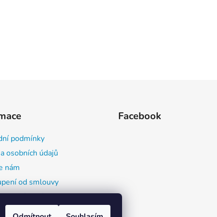
rmace
Facebook
ní podmínky
a osobních údajů
e nám
pení od smlouvy
ace o výrobcích a
butorech (GPSR)
Odmítnout
Souhlasím