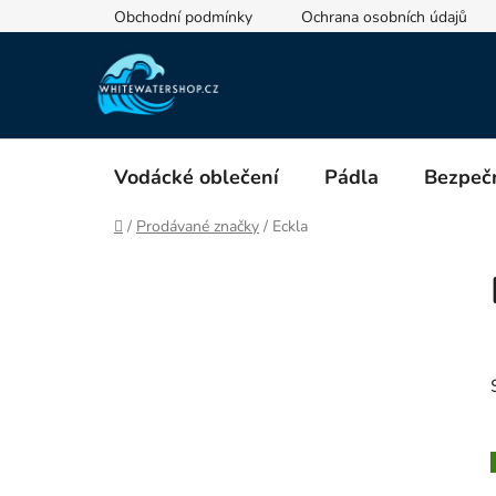
Přejít
Obchodní podmínky
Ochrana osobních údajů
na
obsah
Vodácké oblečení
Pádla
Bezpečn
Domů
/
Prodávané značky
/
Eckla
P
o
s
t
r
a
n
n
í