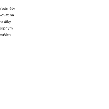
 předměty
vovat na
ze díky
klopným
vašich