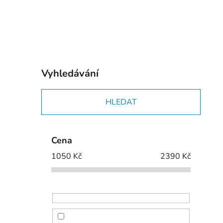
p
i
a
n
e
l
Vyhledávání
HLEDAT
Cena
1050
Kč
2390
Kč