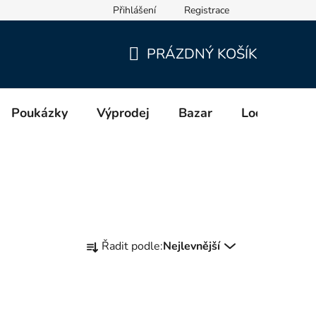
Přihlášení
Registrace
cích a distributorech (GPSR)
PRÁZDNÝ KOŠÍK
NÁKUPNÍ
KOŠÍK
Poukázky
Výprodej
Bazar
Lodě
Zn
Ř
Řadit podle:
Nejlevnější
a
z
e
n