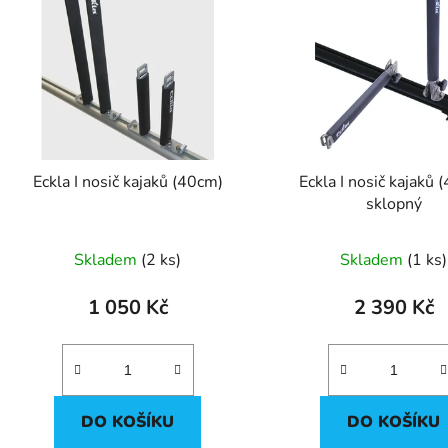
p
s
p
r
o
d
Eckla I nosič kajaků (40cm)
Eckla I nosič kajaků 
u
sklopný
k
t
Skladem
(2 ks)
Skladem
(1 ks)
ů
1 050 Kč
2 390 Kč
DO KOŠÍKU
DO KOŠÍKU