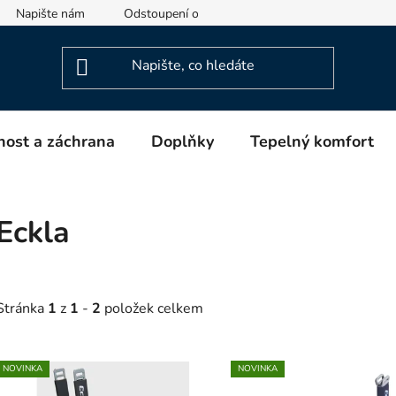
Napište nám
Odstoupení od smlouvy
Informace o výrob
ost a záchrana
Doplňky
Tepelný komfort
Eckla
Stránka
1
z
1
-
2
položek celkem
V
NOVINKA
NOVINKA
ý