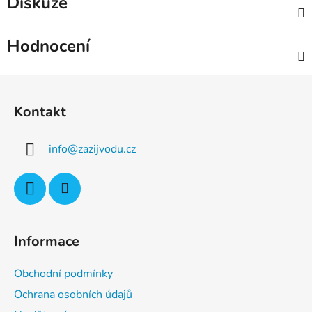
Diskuze
Hodnocení
Z
á
Kontakt
p
a
info
@
zazijvodu.cz
t
í
Informace
Obchodní podmínky
Ochrana osobních údajů