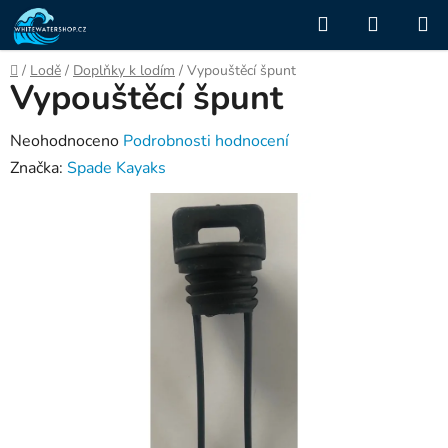
Přejít
Hledat
NÁKUP
na
KOŠÍK
obsah
Domů
/
Lodě
/
Doplňky k lodím
/
Vypouštěcí špunt
Vypouštěcí špunt
Průměrné
Neohodnoceno
Podrobnosti hodnocení
hodnocení
Značka:
Spade Kayaks
produktu
je
0,0
z
5
hvězdiček.