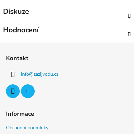
Diskuze
Hodnocení
Z
á
Kontakt
p
a
info
@
zazijvodu.cz
t
í
Informace
Obchodní podmínky