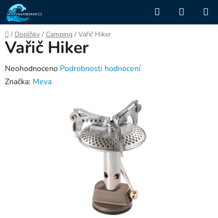
Přejít
Hledat
NÁKUP
na
KOŠÍK
obsah
Domů
/
Doplňky
/
Camping
/
Vařič Hiker
Vařič Hiker
Průměrné
Neohodnoceno
Podrobnosti hodnocení
hodnocení
Značka:
Meva
produktu
je
0,0
z
5
hvězdiček.