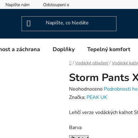
Napište nám
Odstoupení od smlouvy
Informace o výrob
ost a záchrana
Doplňky
Tepelný komfort
Domů
/
Vodácké oblečení
/
Vodácké kalh
Storm Pants X
Průměrné
Neohodnoceno
Podrobnosti ho
hodnocení
Značka:
PEAK UK
produktu
Lehčí verze vodáckých kalhot 
je
0,0
Barva
z