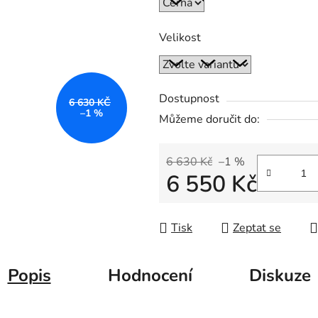
5
hvězdiček.
Velikost
Dostupnost
6 630 KČ
–1 %
Můžeme doručit do:
6 630 Kč
–1 %
6 550 Kč
Měrná cena:
Tisk
Zeptat se
Popis
Hodnocení
Diskuze