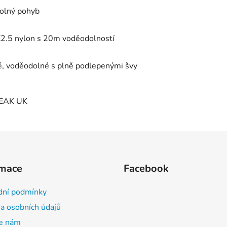
volný pohyb
X2.5 nylon s 20m voděodolností
é, voděodolné s plně podlepenými švy
PEAK UK
rmace
Facebook
ní podmínky
a osobních údajů
e nám