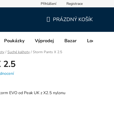
Přihlášení
Registrace
cích a distributorech (GPSR)
PRÁZDNÝ KOŠÍK
NÁKUPNÍ
KOŠÍK
Poukázky
Výprodej
Bazar
Lodě
Zn
oty
/
Suché kalhoty
/
Storm Pants X 2.5
 2.5
dnocení
Storm EVO od Peak UK z X2.5 nylonu