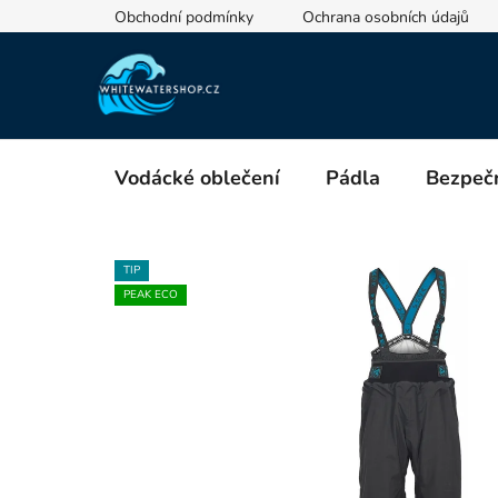
Přejít
Obchodní podmínky
Ochrana osobních údajů
na
obsah
Vodácké oblečení
Pádla
Bezpečn
TIP
PEAK ECO