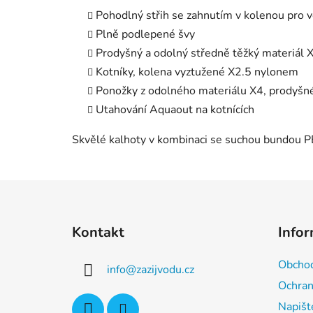
Pohodlný střih se zahnutím v kolenou pro 
Plně podlepené švy
Prodyšný a odolný středně těžký materiál 
Kotníky, kolena vyztužené X2.5 nylonem
Ponožky z odolného materiálu X4, prodyšn
Utahování Aquaout na kotnících
Skvělé kalhoty v kombinaci se suchou bundou 
Z
á
Kontakt
Info
p
a
Obchod
info
@
zazijvodu.cz
t
Ochran
í
Napišt