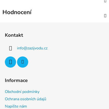
Hodnocení
Z
á
Kontakt
p
a
info
@
zazijvodu.cz
t
í
Informace
Obchodní podmínky
Ochrana osobních údajů
Napište nám