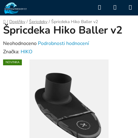
Přejít
Hledat
NÁKUP
na
KOŠÍK
obsah
Domů
/
Doplňky
/
Špricdeky
/
Špricdeka Hiko Baller v2
Špricdeka Hiko Baller v2
Průměrné
Neohodnoceno
Podrobnosti hodnocení
hodnocení
Značka:
HIKO
produktu
NOVINKA
je
0,0
z
5
hvězdiček.