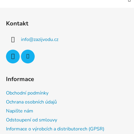
Z
á
Kontakt
p
a
info
@
zazijvodu.cz
t
í
Informace
Obchodní podmínky
Ochrana osobních údajů
Napište nám
Odstoupení od smlouvy
Informace o výrobcích a distributorech (GPSR)