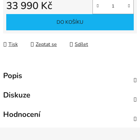
33 990 Kč
Měrná cena:
DO KOŠÍKU
Tisk
Zeptat se
Sdílet
Popis
Diskuze
Hodnocení
Z
á