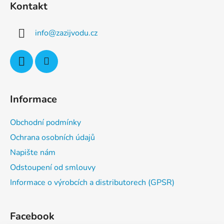
Kontakt
p
a
info
@
zazijvodu.cz
t
í
Informace
Obchodní podmínky
Ochrana osobních údajů
Napište nám
Odstoupení od smlouvy
Informace o výrobcích a distributorech (GPSR)
Facebook