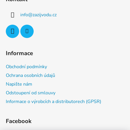
p
a
info
@
zazijvodu.cz
t
í
Informace
Obchodní podmínky
Ochrana osobních údajů
Napište nám
Odstoupení od smlouvy
Informace o výrobcích a distributorech (GPSR)
Facebook