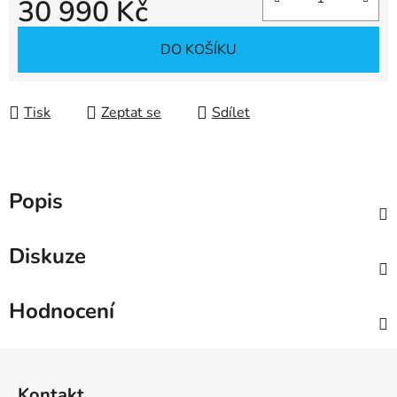
30 990 Kč
Měrná cena:
DO KOŠÍKU
Tisk
Zeptat se
Sdílet
Popis
Diskuze
Hodnocení
Z
á
Kontakt