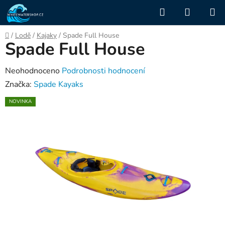
Přejít
Hledat
NÁKUP
na
KOŠÍK
obsah
Domů
/
Lodě
/
Kajaky
/
Spade Full House
Spade Full House
Průměrné
Neohodnoceno
Podrobnosti hodnocení
hodnocení
Značka:
Spade Kayaks
produktu
NOVINKA
je
0,0
z
5
hvězdiček.