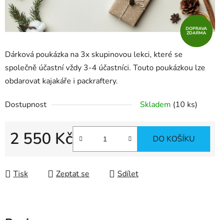
DOPRAVA
ZDARMA
Dárková poukázka na 3x skupinovou lekci, které se
společně účastní vždy 3-4 účastníci. Touto poukázkou lze
obdarovat kajakáře i packraftery.
Dostupnost
Skladem
(10 ks)
2 550 Kč
DO KOŠÍKU
Měrná cena:
Tisk
Zeptat se
Sdílet