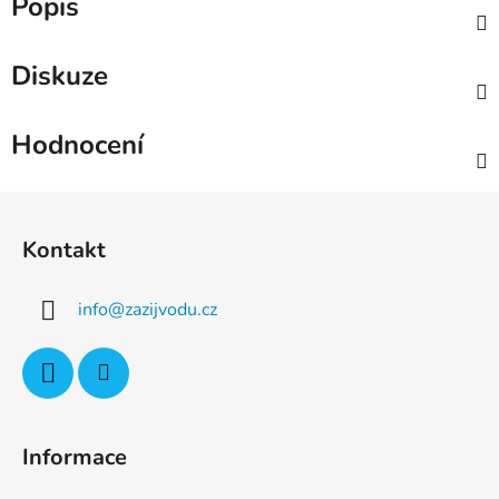
Popis
Diskuze
Hodnocení
Z
á
Kontakt
p
a
info
@
zazijvodu.cz
t
í
Informace