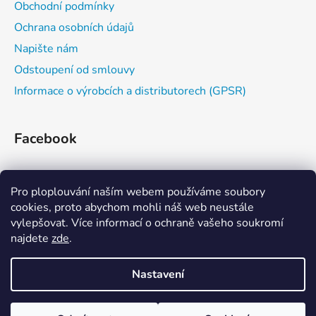
Obchodní podmínky
Ochrana osobních údajů
Napište nám
Odstoupení od smlouvy
Informace o výrobcích a distributorech (GPSR)
Facebook
Pro ploplouvání naším webem používáme soubory
cookies, proto abychom mohli náš web neustále
vylepšovat. Více informací o ochraně vašeho soukromí
najdete
zde
.
Zažijvodu
Kajaková škola
Eskymování
Nastavení
Zboží, které nemáme aktuálně skladem nebo zboží výrobců, které
Vytvořil Shoptet