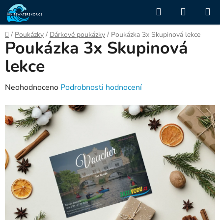
Přejít
Hledat
NÁKUP
na
KOŠÍK
obsah
Domů
/
Poukázky
/
Dárkové poukázky
/
Poukázka 3x Skupinová lekce
Poukázka 3x Skupinová
lekce
Průměrné
Neohodnoceno
Podrobnosti hodnocení
hodnocení
produktu
je
0,0
z
5
hvězdiček.