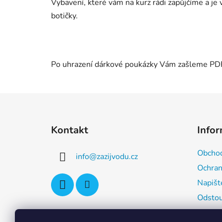
Vybavení, které vám na kurz rádi zapůjčíme a je
botičky.
Po uhrazení dárkové poukázky Vám zašleme PDF
Z
á
Kontakt
Info
p
a
Obchod
info
@
zazijvodu.cz
t
Ochran
í
Napišt
Odstou
Inform