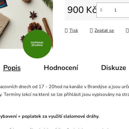
5
900 Kč
hvězdiček.
Měrná cena:
Tisk
Zeptat se
DOPRAVA
ZDARMA
Popis
Hodnocení
Diskuze
racovních dnech od 17 - 20hod na kanále v Brandýse a jsou urče
y. Termíny lekcí na které se lze přihlásit jsou vypisovány na st
ybavení + poplatek za využití slalomové dráhy.