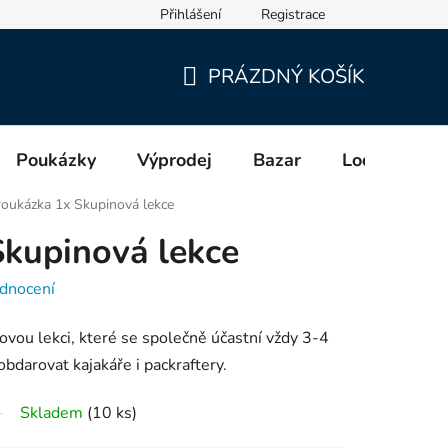
Přihlášení
Registrace
cích a distributorech (GPSR)
PRÁZDNÝ KOŠÍK
NÁKUPNÍ
KOŠÍK
Poukázky
Výprodej
Bazar
Lodě
Zn
oukázka 1x Skupinová lekce
kupinová lekce
dnocení
vou lekci, které se společně účastní vždy 3-4
obdarovat kajakáře i packraftery.
Skladem
(10 ks)