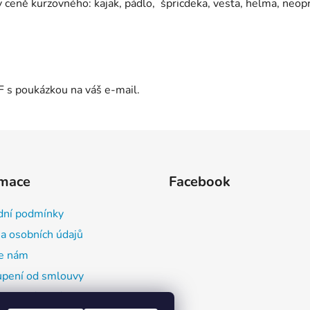
 v ceně kurzovného: kajak, pádlo, špricdeka, vesta, helma, neo
 s poukázkou na váš e-mail.
rmace
Facebook
ní podmínky
a osobních údajů
e nám
pení od smlouvy
ace o výrobcích a