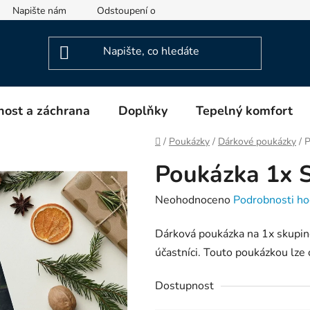
Napište nám
Odstoupení od smlouvy
Informace o výrob
ost a záchrana
Doplňky
Tepelný komfort
Domů
/
Poukázky
/
Dárkové poukázky
/
P
Poukázka 1x S
Průměrné
Neohodnoceno
Podrobnosti ho
hodnocení
Dárková poukázka na 1x skupino
produktu
účastníci. Touto poukázkou lze 
je
0,0
Dostupnost
z