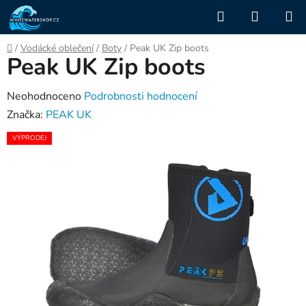
Přejít
Hledat
NÁKUP
na
KOŠÍK
obsah
Domů
/
Vodácké oblečení
/
Boty
/
Peak UK Zip boots
Peak UK Zip boots
Průměrné
Neohodnoceno
Podrobnosti hodnocení
hodnocení
Značka:
PEAK UK
produktu
VÝPRODEJ
je
0,0
z
5
hvězdiček.