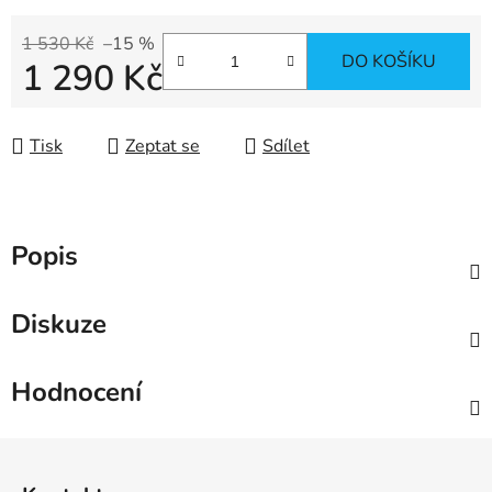
1 530 Kč
–15 %
DO KOŠÍKU
1 290 Kč
Měrná cena:
Tisk
Zeptat se
Sdílet
Popis
Diskuze
Hodnocení
Z
á