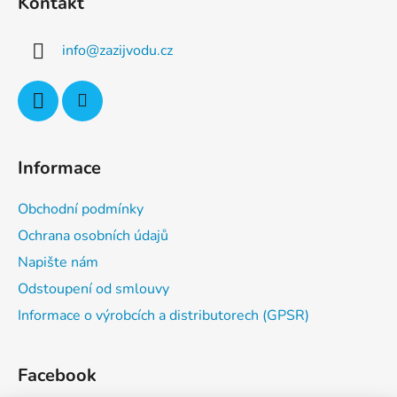
Kontakt
p
a
info
@
zazijvodu.cz
t
í
Informace
Obchodní podmínky
Ochrana osobních údajů
Napište nám
Odstoupení od smlouvy
Informace o výrobcích a distributorech (GPSR)
Facebook