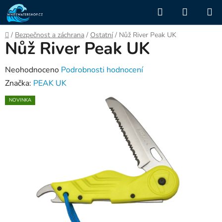
Přejít
Hledat
NÁKUP
na
KOŠÍK
obsah
Domů
/
Bezpečnost a záchrana
/
Ostatní
/
Nůž River Peak UK
Nůž River Peak UK
Průměrné
Neohodnoceno
Podrobnosti hodnocení
hodnocení
Značka:
PEAK UK
produktu
NOVINKA
je
0,0
z
5
hvězdiček.