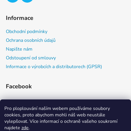
Informace
Obchodní podmínky
Ochrana osobních údajů
Napište nám
Odstoupení od smlouvy
Informace o výrobcích a distributorech (GPSR)
Facebook
Pro ploplouvání naším webem používáme soubory
cookies, proto abychom mohli náš web neustále
vylepšovat. Více informací o ochraně vašeho soukromí
najdete
zde
.