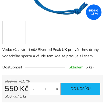
650 KČ
–15 %
Vodácký, zavírací nůž River od Peak UK pro všechny druhy
vodáckého sportu a všude tam kde se pracuje s lanem.
Dostupnost
Skladem
(6 ks)
650 Kč
–15 %
550 Kč
DO KOŠÍKU
Měrná cena:
550 Kč / 1 ks