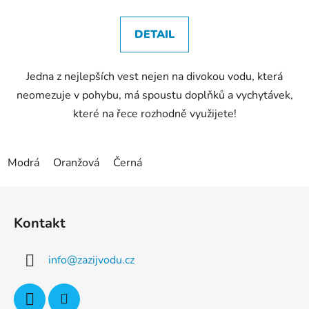
DETAIL
Jedna z nejlepších vest nejen na divokou vodu, která
neomezuje v pohybu, má spoustu doplňků a vychytávek,
které na řece rozhodně využijete!
Modrá
Oranžová
Černá
Z
á
Kontakt
p
a
info
@
zazijvodu.cz
t
í