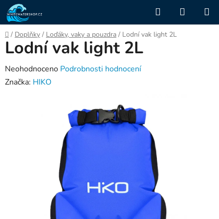
Přejít
Hledat
NÁKUP
na
KOŠÍK
obsah
Domů
/
Doplňky
/
Loďáky, vaky a pouzdra
/
Lodní vak light 2L
Lodní vak light 2L
Průměrné
Neohodnoceno
Podrobnosti hodnocení
hodnocení
Značka:
HIKO
produktu
je
0,0
z
5
hvězdiček.