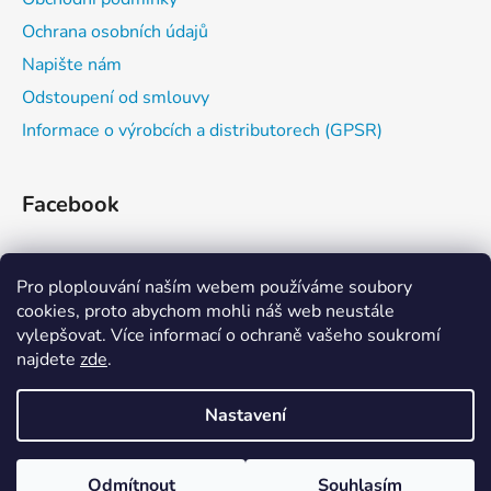
Ochrana osobních údajů
Napište nám
Odstoupení od smlouvy
Informace o výrobcích a distributorech (GPSR)
Facebook
Pro ploplouvání naším webem používáme soubory
cookies, proto abychom mohli náš web neustále
vylepšovat. Více informací o ochraně vašeho soukromí
najdete
zde
.
Zažijvodu
Kajaková škola
Eskymování
Nastavení
Zboží, které nemáme aktuálně skladem nebo zboží výrobců, které
Vytvořil Shoptet
není vystaveno v našem e-shopu můžete poptat dotazem.
Odmítnout
Souhlasím