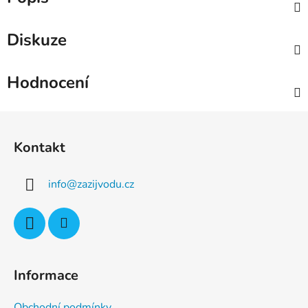
Diskuze
Hodnocení
Z
á
Kontakt
p
a
info
@
zazijvodu.cz
t
í
Informace
Obchodní podmínky