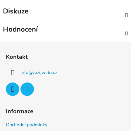
Diskuze
Hodnocení
Z
á
Kontakt
p
a
info
@
zazijvodu.cz
t
í
Informace
Obchodní podmínky