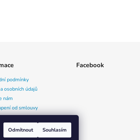
rmace
Facebook
ní podmínky
a osobních údajů
e nám
pení od smlouvy
ace o výrobcích a
butorech (GPSR)
Odmítnout
Souhlasím