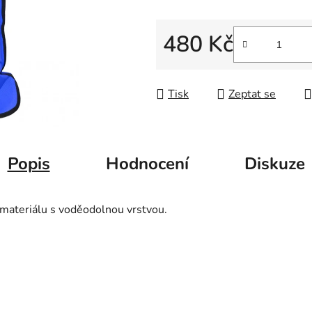
5
hvězdiček.
480 Kč
Měrná cena:
Tisk
Zeptat se
Popis
Hodnocení
Diskuze
materiálu s voděodolnou vrstvou.