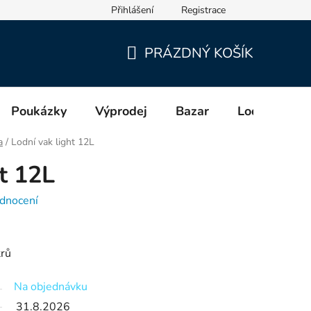
Přihlášení
Registrace
cích a distributorech (GPSR)
PRÁZDNÝ KOŠÍK
NÁKUPNÍ
KOŠÍK
Poukázky
Výprodej
Bazar
Lodě
Zn
a
/
Lodní vak light 12L
t 12L
dnocení
trů
Na objednávku
31.8.2026