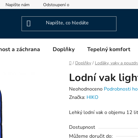
Napište nám
Odstoupení od smlouvy
Informace o výrob
ost a záchrana
Doplňky
Tepelný komfort
Domů
/
Doplňky
/
Loďáky, vaky a pouzdr
Lodní vak ligh
Průměrné
Neohodnoceno
Podrobnosti ho
hodnocení
Značka:
HIKO
produktu
Lehký lodní vak o objemu 12 li
je
0,0
Dostupnost
z
Můžeme doručit do: