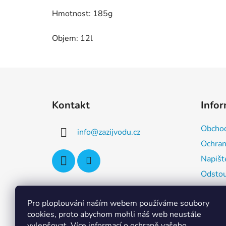
Hmotnost: 185g
Objem: 12l
Z
á
Kontakt
Info
p
a
Obchod
info
@
zazijvodu.cz
t
Ochran
í
Napišt
Odstou
Inform
distri
Pro ploplouvání naším webem používáme soubory
cookies, proto abychom mohli náš web neustále
vylepšovat. Více informací o ochraně vašeho