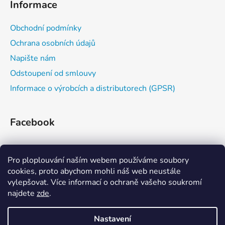
Informace
Obchodní podmínky
Ochrana osobních údajů
Napište nám
Odstoupení od smlouvy
Informace o výrobcích a distributorech (GPSR)
Facebook
Pro ploplouvání naším webem používáme soubory
cookies, proto abychom mohli náš web neustále
vylepšovat. Více informací o ochraně vašeho soukromí
najdete
zde
.
Zažijvodu
Kajaková škola
Eskymování
Nastavení