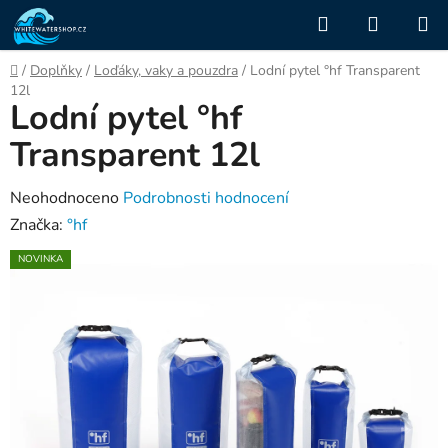
Přejít
Hledat
NÁKUP
na
KOŠÍK
obsah
Domů
/
Doplňky
/
Loďáky, vaky a pouzdra
/
Lodní pytel °hf Transparent
12l
Lodní pytel °hf
Transparent 12l
Průměrné
Neohodnoceno
Podrobnosti hodnocení
hodnocení
Značka:
°hf
produktu
NOVINKA
je
0,0
z
5
hvězdiček.