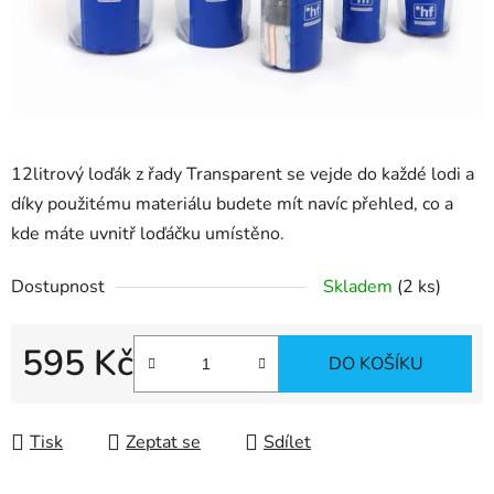
12litrový loďák z řady Transparent se vejde do každé lodi a
díky použitému materiálu budete mít navíc přehled, co a
kde máte uvnitř loďáčku umístěno.
Dostupnost
Skladem
(2 ks)
595 Kč
DO KOŠÍKU
Měrná cena:
Tisk
Zeptat se
Sdílet