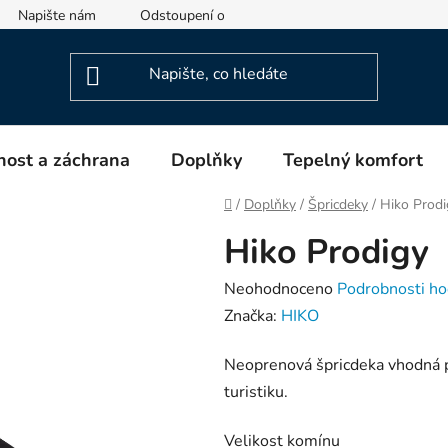
Napište nám
Odstoupení od smlouvy
Informace o výrob
ost a záchrana
Doplňky
Tepelný komfort
Domů
/
Doplňky
/
Špricdeky
/
Hiko Prodi
Hiko Prodigy
Průměrné
Neohodnoceno
Podrobnosti ho
hodnocení
Značka:
HIKO
produktu
Neoprenová špricdeka vhodná pr
je
turistiku.
0,0
z
Velikost komínu