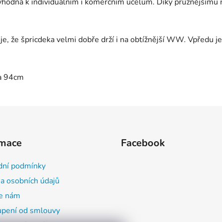
e vhodná k individuálním i komerčním účelům. Díky pružnějšímu
, že špricdeka velmi dobře drží i na obtížnější WW. Vpředu je 
 a 94cm
rmace
Facebook
ní podmínky
a osobních údajů
e nám
pení od smlouvy