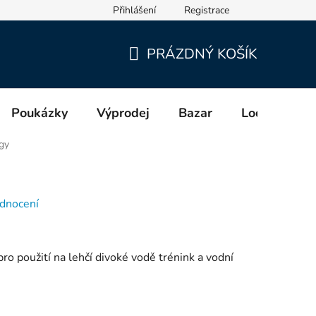
Přihlášení
Registrace
cích a distributorech (GPSR)
PRÁZDNÝ KOŠÍK
NÁKUPNÍ
KOŠÍK
Poukázky
Výprodej
Bazar
Lodě
Zn
gy
dnocení
o použití na lehčí divoké vodě trénink a vodní