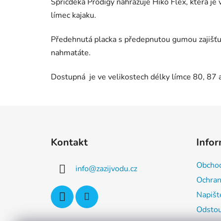
Špricdeka Prodigy nahrazuje Hiko Flex, která j
límec kajaku.
Předehnutá placka s předepnutou gumou zajišťuje
nahmatáte.
Dostupná je ve velikostech délky límce 80, 87
Z
á
Kontakt
Info
p
a
Obchod
info
@
zazijvodu.cz
t
Ochran
í
Napišt
Odstou