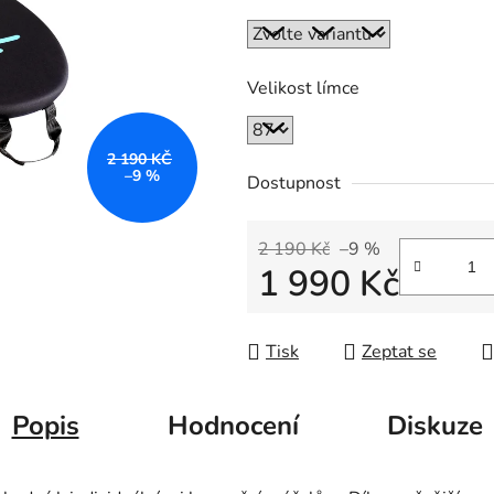
5
hvězdiček.
Velikost límce
2 190 KČ
–9 %
Dostupnost
2 190 Kč
–9 %
1 990 Kč
Měrná cena:
Tisk
Zeptat se
Popis
Hodnocení
Diskuze