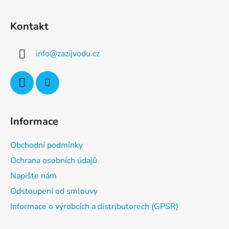
Z
á
Kontakt
p
a
info
@
zazijvodu.cz
t
í
Informace
Obchodní podmínky
Ochrana osobních údajů
Napište nám
Odstoupení od smlouvy
Informace o výrobcích a distributorech (GPSR)