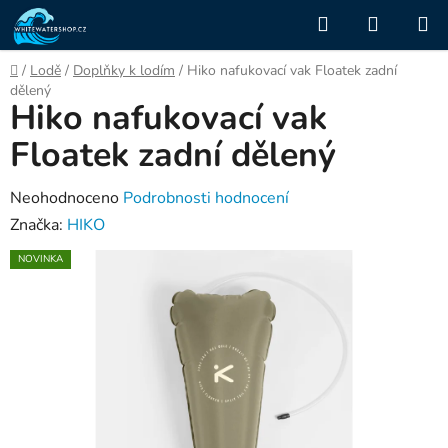
Přejít
Hledat
NÁKUP
na
KOŠÍK
obsah
Domů
/
Lodě
/
Doplňky k lodím
/
Hiko nafukovací vak Floatek zadní
dělený
Hiko nafukovací vak
Floatek zadní dělený
Průměrné
Neohodnoceno
Podrobnosti hodnocení
hodnocení
Značka:
HIKO
produktu
NOVINKA
je
0,0
z
5
hvězdiček.