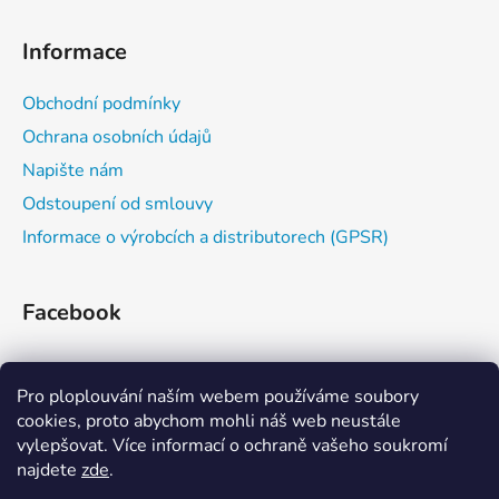
Informace
Obchodní podmínky
Ochrana osobních údajů
Napište nám
Odstoupení od smlouvy
Informace o výrobcích a distributorech (GPSR)
Facebook
Pro ploplouvání naším webem používáme soubory
cookies, proto abychom mohli náš web neustále
vylepšovat. Více informací o ochraně vašeho soukromí
najdete
zde
.
Zažijvodu
Kajaková škola
Eskymování