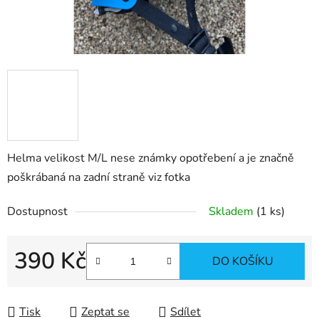
Helma velikost M/L nese známky opotřebení a je značně
poškrábaná na zadní straně viz fotka
Dostupnost
Skladem
(1 ks)
390 Kč
DO KOŠÍKU
Měrná cena:
Tisk
Zeptat se
Sdílet