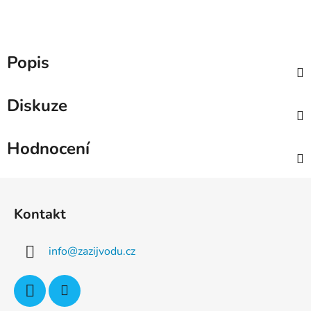
Popis
Diskuze
Hodnocení
Z
á
Kontakt
p
a
info
@
zazijvodu.cz
t
í