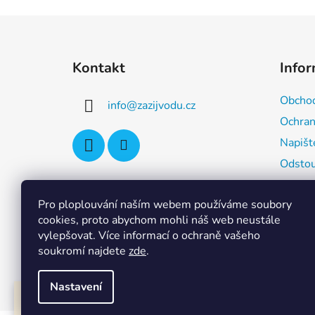
Z
á
Kontakt
Info
p
a
Obchod
info
@
zazijvodu.cz
t
Ochran
í
Napišt
Odstou
Inform
distri
Pro ploplouvání naším webem používáme soubory
cookies, proto abychom mohli náš web neustále
vylepšovat. Více informací o ochraně vašeho
soukromí najdete
zde
.
Nastavení
Zboží, které nemáme aktuálně skladem nebo zboží výrobců, které není vystav
v našem e-shopu můžete poptat dotazem. Dostupnost u výrobce i aktuální ce