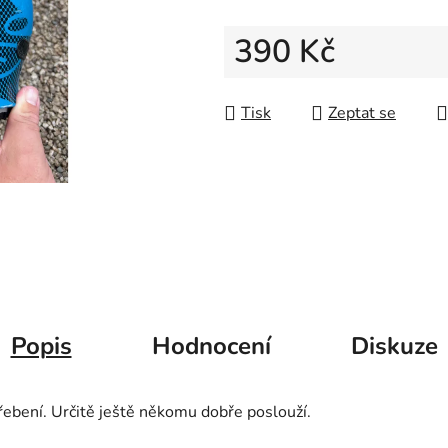
5
hvězdiček.
390 Kč
Měrná cena:
Tisk
Zeptat se
Popis
Hodnocení
Diskuze
ebení. Určitě ještě někomu dobře poslouží.