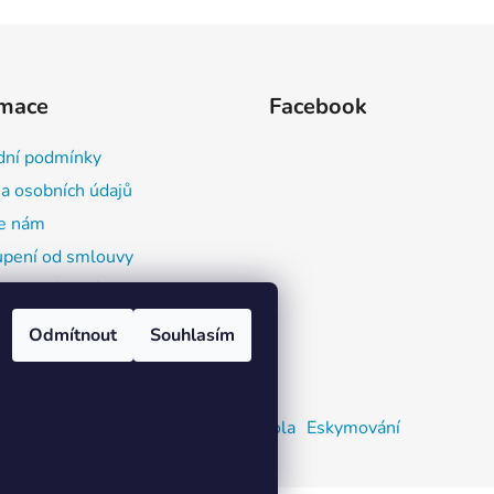
rmace
Facebook
ní podmínky
a osobních údajů
e nám
pení od smlouvy
ace o výrobcích a
butorech (GPSR)
Odmítnout
Souhlasím
Zažijvodu
Kajaková škola
Eskymování
eno
nu