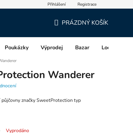
Přihlášení
Registrace
cích a distributorech (GPSR)
PRÁZDNÝ KOŠÍK
NÁKUPNÍ
KOŠÍK
Poukázky
Výprodej
Bazar
Lodě
Zn
Wanderer
rotection Wanderer
dnocení
 půjčovny značky SweetProtection typ
Vyprodáno