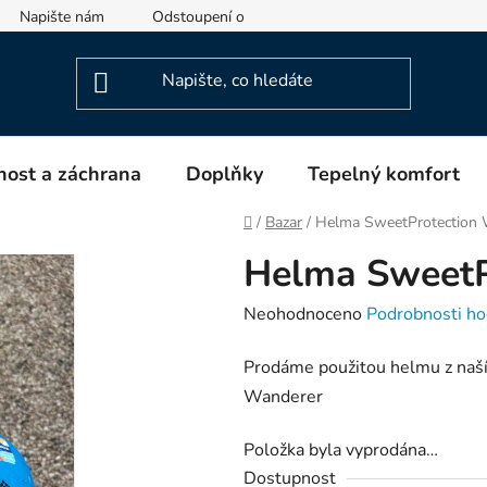
Napište nám
Odstoupení od smlouvy
Informace o výrob
ost a záchrana
Doplňky
Tepelný komfort
Domů
/
Bazar
/
Helma SweetProtection 
Helma SweetP
Průměrné
Neohodnoceno
Podrobnosti ho
hodnocení
Prodáme použitou helmu z naší
produktu
Wanderer
je
0,0
Položka byla vyprodána…
z
Dostupnost