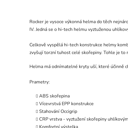
Rocker je vysoce výkonná helma do těch nejnáro
IV. Jedná se o hi-tech helmu vyztuženou uhlíkov
Celkově vyspělá hi-tech konstrukce helmy
kombi
zvyšují torzní tuhost celé skořepiny. Tohle je to
Helma má odnímatelné kryty uší, které účinně ch
Prametry:
ABS skořepina
Vícevrstvá EPP konstrukce
Stahování Occigrip
CRP vrstva - vyztužení skořepiny uhlíkový
Komfortní výstelka