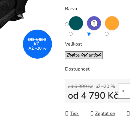
z
Barva
5
hvězdiček.
OD 5 990
Velikost
KČ
AŽ –20 %
Dostupnost
od 5 990 Kč
až –20 %
od
4 790 Kč
Měrná cena:
Tisk
Zeptat se