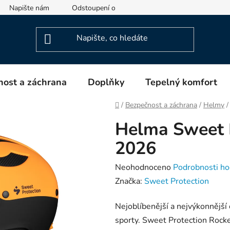
Napište nám
Odstoupení od smlouvy
Informace o výrob
ost a záchrana
Doplňky
Tepelný komfort
Domů
/
Bezpečnost a záchrana
/
Helmy
/
Helma Sweet 
2026
Průměrné
Neohodnoceno
Podrobnosti ho
hodnocení
Značka:
Sweet Protection
produktu
Nejoblíbenější a nejvýkonnější
je
sporty. Sweet Protection Rocke
0,0