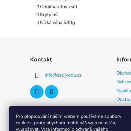
Odnímatelný kšilt
Kryty uší
Nízká váha 530g
Z
á
Kontakt
Info
p
a
Obchod
info
@
zazijvodu.cz
t
Ochran
í
Napišt
Odstou
Inform
distri
Pro ploplouvání naším webem používáme soubory
cookies, proto abychom mohli náš web neustále
vylepšovat. Více informací o ochraně vašeho