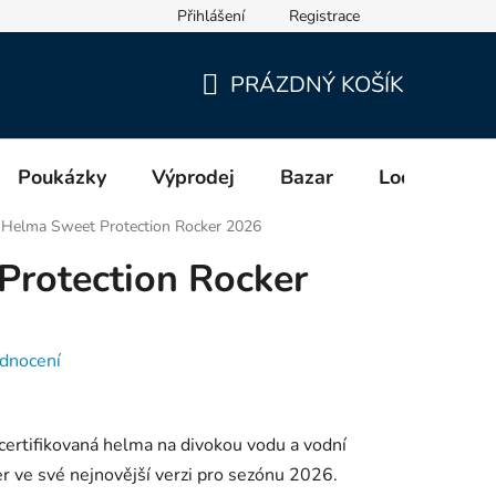
Přihlášení
Registrace
cích a distributorech (GPSR)
PRÁZDNÝ KOŠÍK
NÁKUPNÍ
KOŠÍK
Poukázky
Výprodej
Bazar
Lodě
Zn
Helma Sweet Protection Rocker 2026
Protection Rocker
dnocení
 certifikovaná helma na divokou vodu a vodní
r ve své nejnovější verzi pro sezónu 2026.