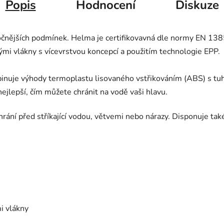
Popis
Hodnocení
Diskuze
čnějších podmínek. Helma je certifikovavná dle normy EN 1385
ými vlákny s vícevrstvou koncepcí a použitím technologie EPP.
nuje výhody termoplastu lisovaného vstřikováním (ABS) s tuho
 nejlepší, čím můžete chránit na vodě vaši hlavu.
rání před stříkající vodou, větvemi nebo nárazy. Disponuje tak
mi vlákny