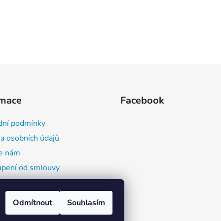
rmace
Facebook
ní podmínky
a osobních údajů
e nám
pení od smlouvy
ace o výrobcích a
butorech (GPSR)
Odmítnout
Souhlasím